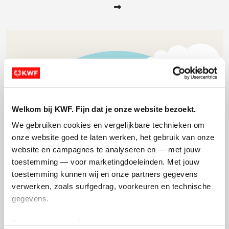
Welkom bij KWF. Fijn dat je onze website bezoekt.
We gebruiken cookies en vergelijkbare technieken om 
onze website goed te laten werken, het gebruik van onze 
website en campagnes te analyseren en — met jouw 
KWF Kankerbestrijding
toestemming — voor marketingdoeleinden. Met jouw 
toestemming kunnen wij en onze partners gegevens 
verwerken, zoals surfgedrag, voorkeuren en technische 
Kanker raakt ons allemaal. Jaarlijks sterven er zo'n
gegevens.
45.000 mensen als gevolg van kanker. De ziekte is
hiermee in Nederland doodsoorzaak nummer één.
Deze gegevens helpen ons om campagnes te meten, 