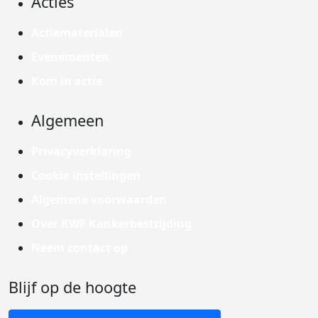
Acties
Actiematerialen
Evenementen
Kom in actie
Algemeen
Privacyverklaring
Cookie instellingen
Algemene voorwaarden
Over KWF Kankerbestrijding
Neem contact op
Blijf op de hoogte