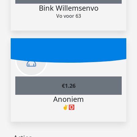
Bink Willemsenvo
Vo voor 63
€
1.26
Anoniem
✌️🅾️