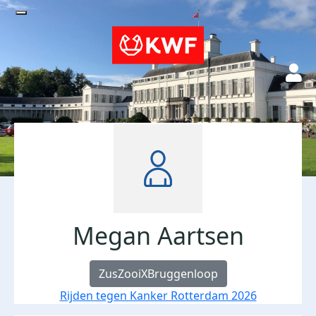
Megan Aartsen
ZusZooiXBruggenloop
Rijden tegen Kanker Rotterdam 2026