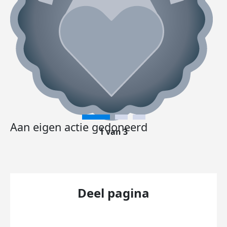
Aan eigen actie gedoneerd
1 van 3
Deel pagina