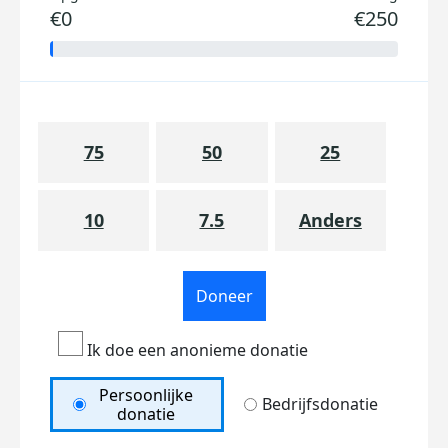
€0
€250
75
50
25
10
7.5
Anders
Doneer
Ik doe een anonieme donatie
Persoonlijke
Bedrijfsdonatie
donatie