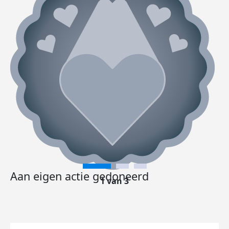
Aan eigen actie gedoneerd
1 van 3