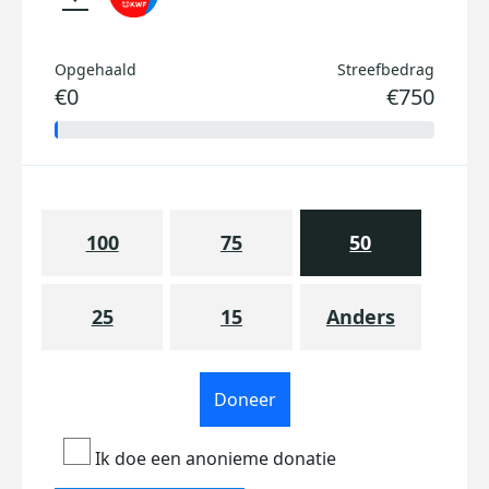
Opgehaald
Streefbedrag
€0
€750
100
75
50
25
15
Anders
Doneer
Ik doe een anonieme donatie