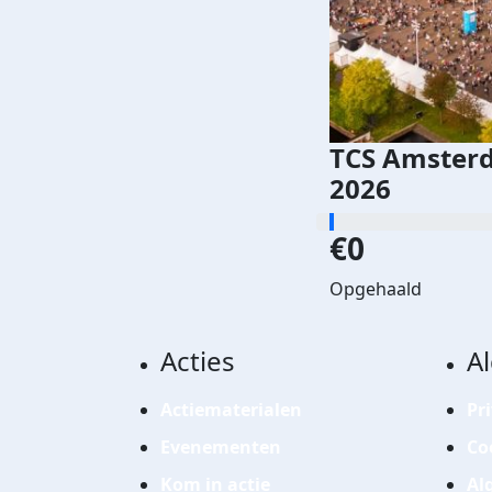
TCS Amster
2026
€0
Opgehaald
Acties
A
Actiematerialen
Pr
Evenementen
Co
Kom in actie
Al