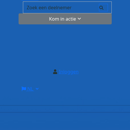
Kom in actie
Inloggen
NL