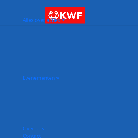
Alles over acties
Evenementen
Over ons
Contact