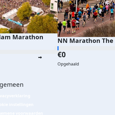
dam Marathon
NN Marathon The 
€0
Opgehaald
lgemeen
ivacyverklaring
okie instellingen
gemene voorwaarden