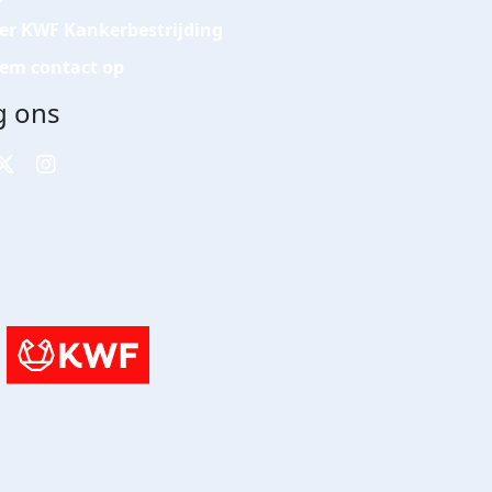
er KWF Kankerbestrijding
em contact op
g ons