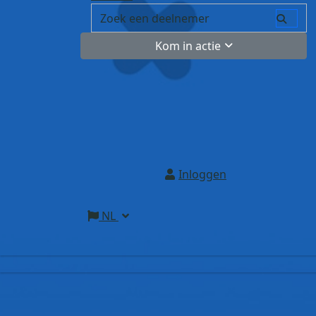
Kom in actie
Inloggen
NL