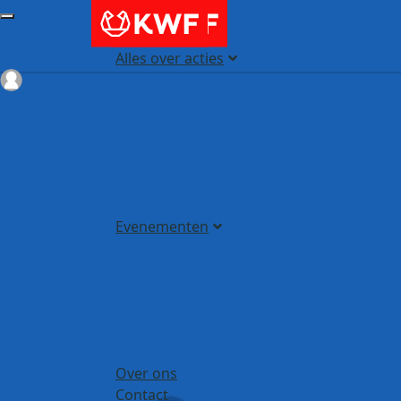
Alles over acties
Login
Evenementen
Over ons
Contact