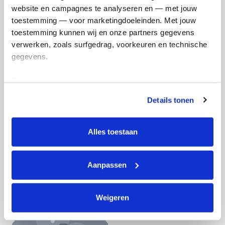
website en campagnes te analyseren en — met jouw 
Doneer nu
toestemming — voor marketingdoeleinden. Met jouw 
toestemming kunnen wij en onze partners gegevens 
verwerken, zoals surfgedrag, voorkeuren en technische 
gegevens.
Opgehaald
Streefbedrag
Deze gegevens helpen ons om campagnes te meten, 
€635
€500
prestaties te verbeteren en relevante KWF-content te 
Details tonen
tonen. Je kunt je toestemming op elk moment wijzigen of 
intrekken via Cookie instellingen onderaan de pagina. De 
Doneer
Word lid van mijn team
lijst met cookies is te vinden in het tabblad “details”.
Alles toestaan
Badges
Aanpassen
Weigeren