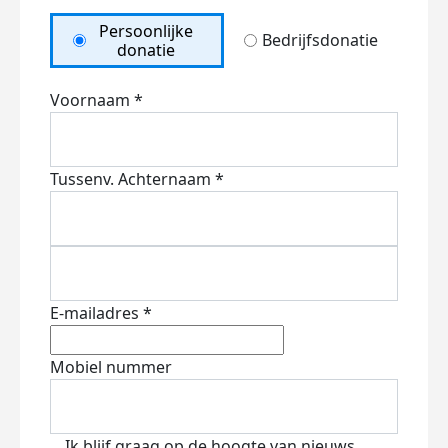
Persoonlijke
Bedrijfsdonatie
donatie
Voornaam *
Tussenv.
Achternaam *
E-mailadres *
Mobiel nummer
Ik blijf graag op de hoogte van nieuws,