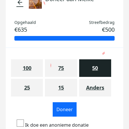
arrow_back
Opgehaald
Streefbedrag
€635
€500
100
75
50
25
15
Anders
Doneer
Ik doe een anonieme donatie