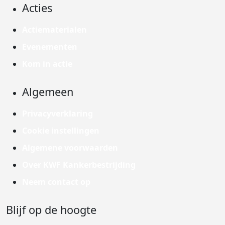
Acties
Actiematerialen
Evenementen
Kom in actie
Algemeen
Privacyverklaring
Cookie instellingen
Algemene voorwaarden
Over KWF Kankerbestrijding
Neem contact op
Blijf op de hoogte