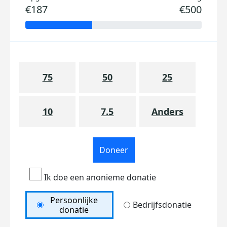
€187
€500
75
50
25
10
7.5
Anders
Doneer
Ik doe een anonieme donatie
Persoonlijke
Bedrijfsdonatie
donatie