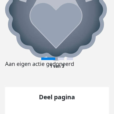
Aan eigen actie gedoneerd
1 van 3
Deel pagina