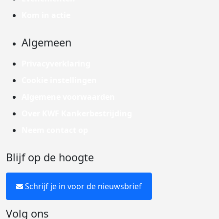
Kom in actie
Algemeen
Privacyverklaring
Cookie instellingen
Algemene voorwaarden
Over KWF Kankerbestrijding
Neem contact op
Blijf op de hoogte
Schrijf je in voor de nieuwsbrief
Volg ons