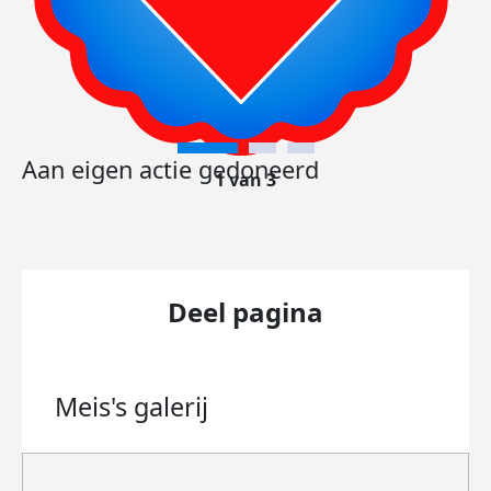
Aan eigen actie gedoneerd
1 van 3
Deel pagina
Meis's
galerij