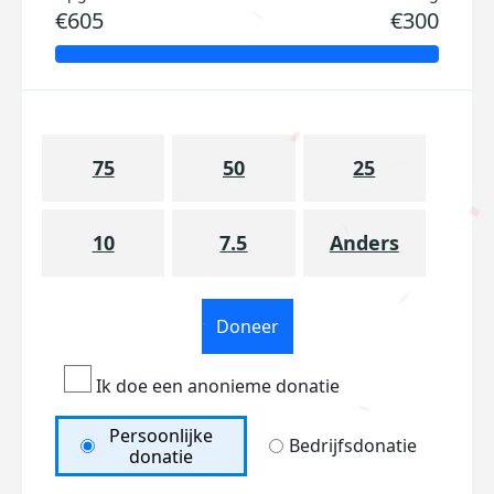
€605
€300
75
50
25
10
7.5
Anders
Doneer
Ik doe een anonieme donatie
Persoonlijke
Bedrijfsdonatie
donatie