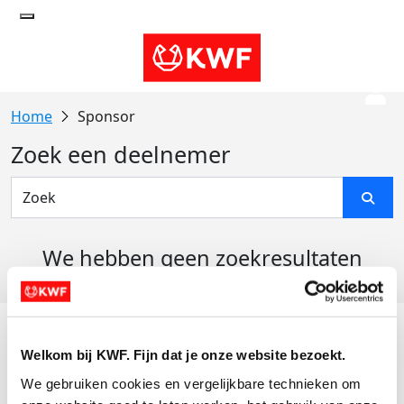
Sponsor
Zoek een deelnemer
We hebben geen zoekresultaten
gevonden
Acties
Welkom bij KWF. Fijn dat je onze website bezoekt.
Actiematerialen
We gebruiken cookies en vergelijkbare technieken om 
Evenementen