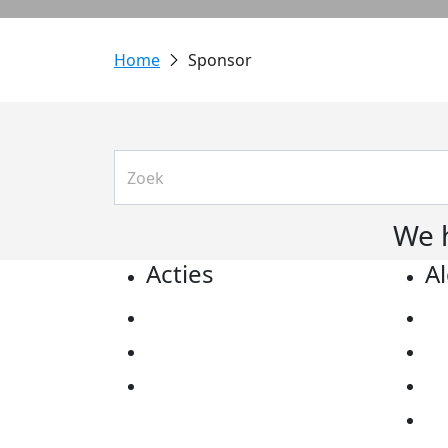
Sponsor
We 
Acties
A
Actiematerialen
Pr
Evenementen
Co
Kom in actie
Al
Ov