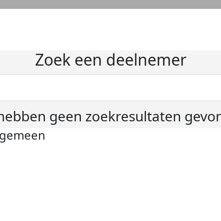
Zoek een deelnemer
hebben geen zoekresultaten gevo
lgemeen
ivacyverklaring
okie instellingen
gemene voorwaarden
er KWF Kankerbestrijding