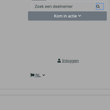
Kom in actie
Inloggen
NL