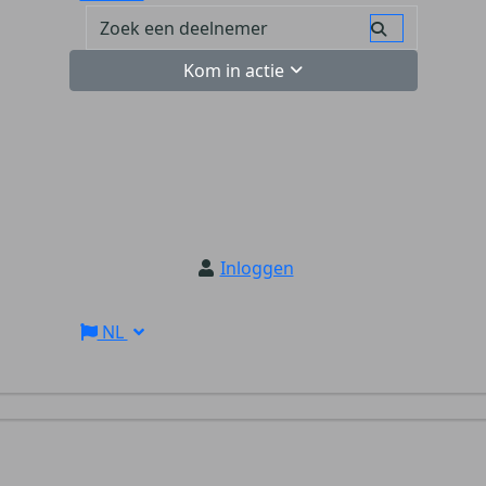
Kom in actie
Inloggen
NL