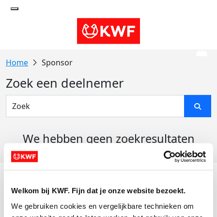
Sponsor
Zoek een deelnemer
We hebben geen zoekresultaten
gevonden
Acties
Welkom bij KWF. Fijn dat je onze website bezoekt.
Actiematerialen
We gebruiken cookies en vergelijkbare technieken om 
Evenementen