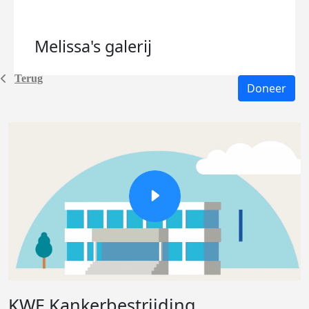
Melissa's
galerij
Terug
Doneer
KWF Kankerbestrijding