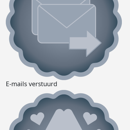
E-mails verstuurd