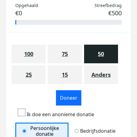
Opgehaald
Streefbedrag
€0
€500
100
75
50
25
15
Anders
Doneer
Ik doe een anonieme donatie
Persoonlijke
Bedrijfsdonatie
donatie