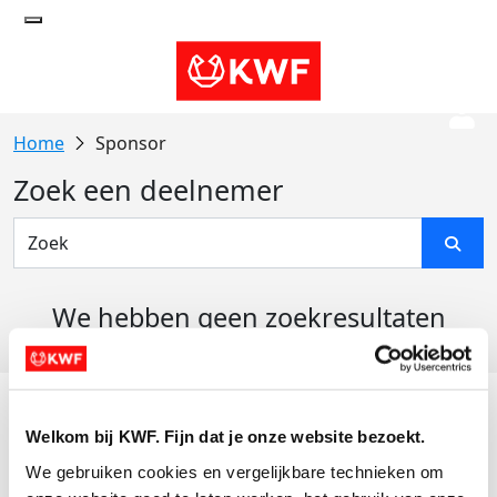
Sponsor
Zoek een deelnemer
We hebben geen zoekresultaten
gevonden
Acties
Welkom bij KWF. Fijn dat je onze website bezoekt.
Actiematerialen
We gebruiken cookies en vergelijkbare technieken om 
Evenementen