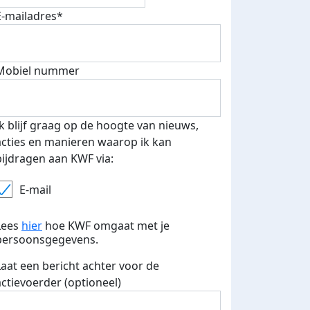
E-mailadres*
Mobiel nummer
Ik blijf graag op de hoogte van nieuws,
acties en manieren waarop ik kan
bijdragen aan KWF via:
E-mail
teurs
nkt
Lees
hier
hoe KWF omgaat met je
persoonsgegevens.
Laat een bericht achter voor de
actievoerder (optioneel)