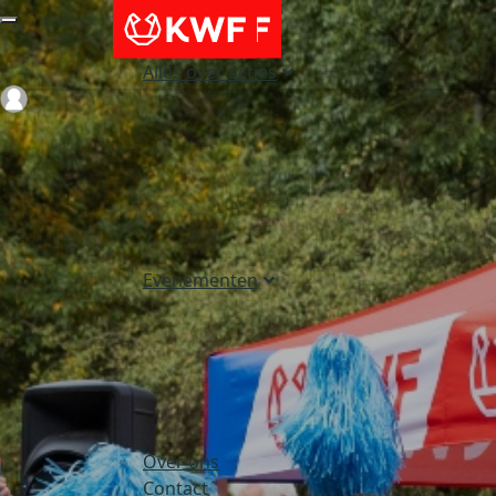
Alles over acties
Login
Evenementen
Over ons
Contact