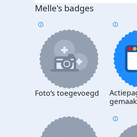
Melle's badges
Actiepa
Foto’s toegevoegd
gemaak