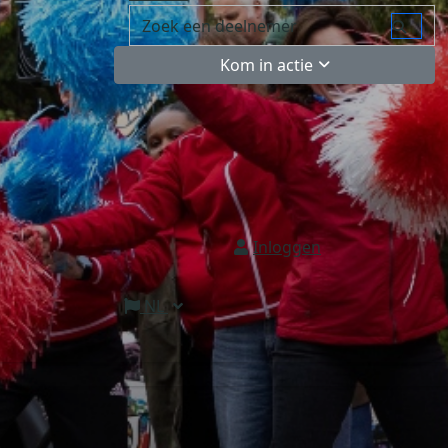
Kom in actie
Inloggen
NL