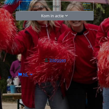
Kom in actie
Inloggen
NL