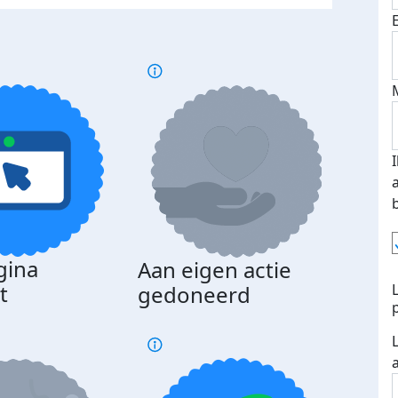
gina
Aan eigen actie
Dona
t
gedoneerd
beda