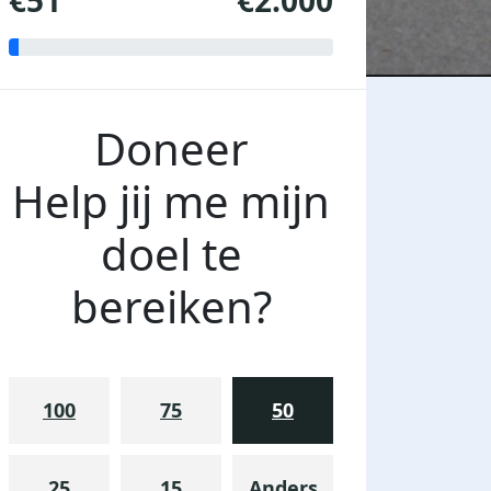
€51
€2.000
Doneer
Help jij me mijn
doel te
bereiken?
100
75
50
25
15
Anders