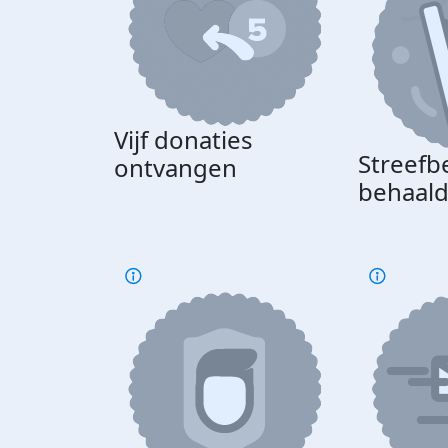
Vijf donaties
Streefb
ontvangen
behaal