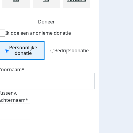
Doneer
Ik doe een anonieme donatie
Donation Type
Persoonlijke
Bedrijfsdonatie
donatie
Voornaam*
Tussenv.
Achternaam*