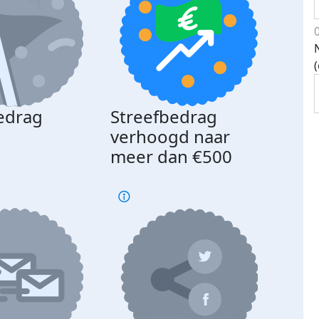
edrag
Streefbedrag
d
verhoogd naar
meer dan €500