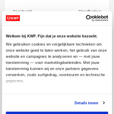
Opgehaald
Streefbedrag
€0
€150
Doneer
Welkom bij KWF. Fijn dat je onze website bezoekt.
We gebruiken cookies en vergelijkbare technieken om 
Melle's badges
onze website goed te laten werken, het gebruik van onze 
website en campagnes te analyseren en — met jouw 
toestemming — voor marketingdoeleinden. Met jouw 
toestemming kunnen wij en onze partners gegevens 
verwerken, zoals surfgedrag, voorkeuren en technische 
gegevens.
Deze gegevens helpen ons om campagnes te meten, 
prestaties te verbeteren en relevante KWF-content te 
Details tonen
tonen. Je kunt je toestemming op elk moment wijzigen of 
intrekken via Cookie instellingen onderaan de pagina. De 