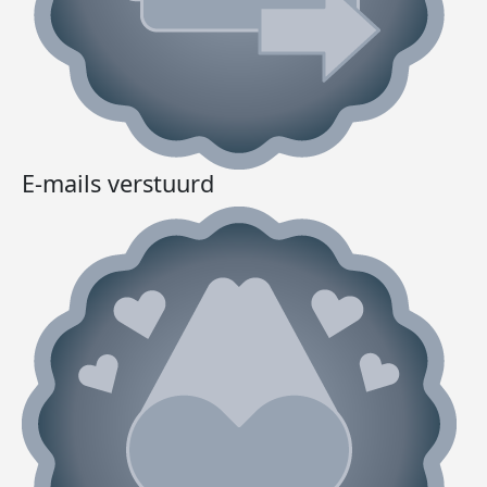
E-mails verstuurd