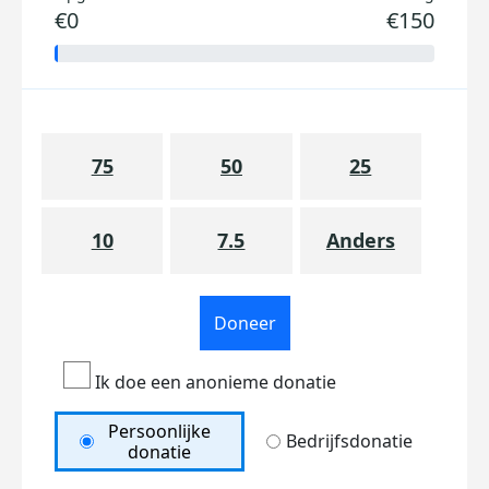
€0
€150
75
50
25
10
7.5
Anders
Doneer
Ik doe een anonieme donatie
Persoonlijke
Bedrijfsdonatie
donatie