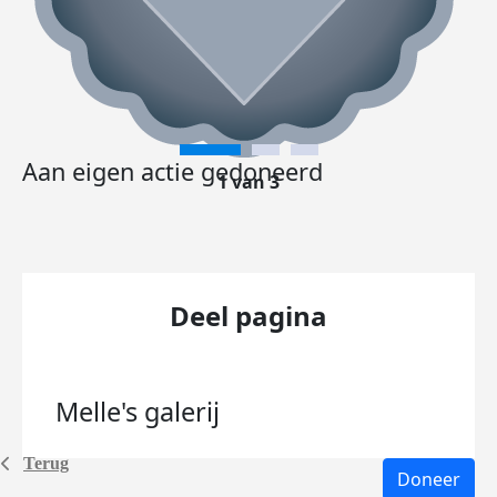
Aan eigen actie gedoneerd
1 van 3
Deel pagina
Melle's
galerij
Terug
Doneer