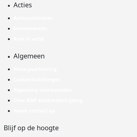
Acties
Actiematerialen
Evenementen
Kom in actie
Algemeen
Privacyverklaring
Cookie instellingen
Algemene voorwaarden
Over KWF Kankerbestrijding
Neem contact op
Blijf op de hoogte