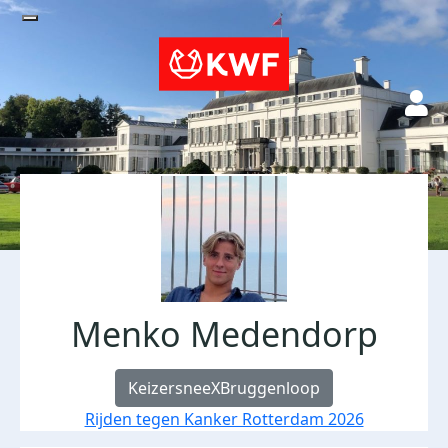
Menko Medendorp
KeizersneeXBruggenloop
Rijden tegen Kanker Rotterdam 2026