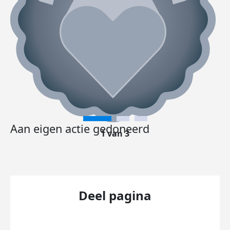
Aan eigen actie gedoneerd
1 van 3
Deel pagina