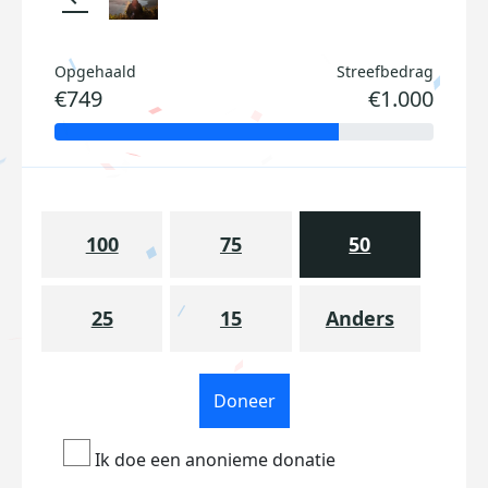
Opgehaald
Streefbedrag
€749
€1.000
100
75
50
25
15
Anders
Doneer
Ik doe een anonieme donatie