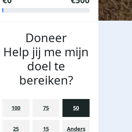
€0
€500
Doneer
Help jij me mijn
doel te
bereiken?
100
75
50
25
15
Anders