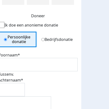
Doneer
Ik doe een anonieme donatie
Donation Type
Persoonlijke
Bedrijfsdonatie
donatie
Voornaam*
Tussenv.
Achternaam*