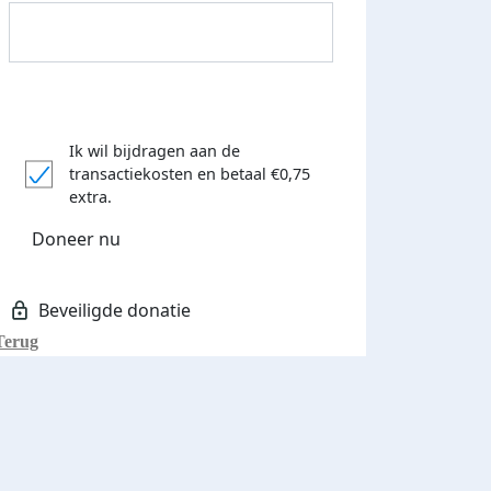
Ik wil bijdragen aan de
transactiekosten
en betaal €0,75
Donateurs bedankt
extra.
Doneer nu
Terug