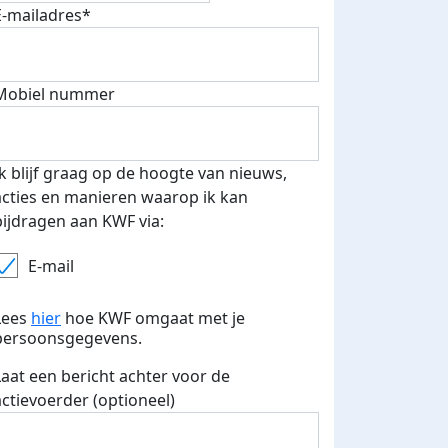
E-mailadres*
500 euro aan donaties ontvang
E-mails verstuurd
 speciale KWF t-shirt!
Mobiel nummer
Ik blijf graag op de hoogte van nieuws,
acties en manieren waarop ik kan
bijdragen aan KWF via:
E-mail
Lees
hier
hoe KWF omgaat met je
persoonsgegevens.
Laat een bericht achter voor de
actievoerder (optioneel)