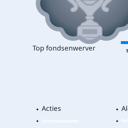
Top fondsenwerver
1
Acties
A
Actiematerialen
Pr