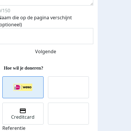
0/150
Naam die op de pagina verschijnt
(optioneel)
Streefbedrag verhoogd
Volgende
Creditcard
Referentie