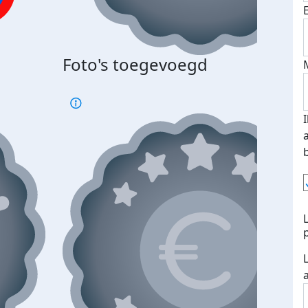
Bij 
Foto's toegevoegd
je je