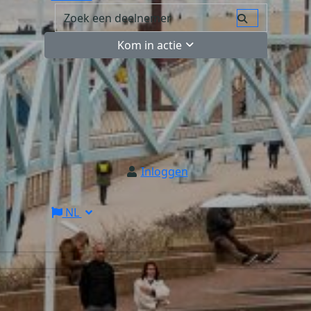
Kom in actie
Inloggen
NL