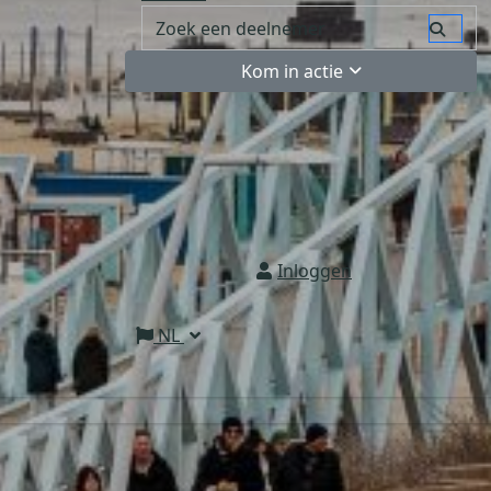
Kom in actie
Inloggen
NL