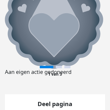
Aan eigen actie gedoneerd
1 van 3
Deel pagina