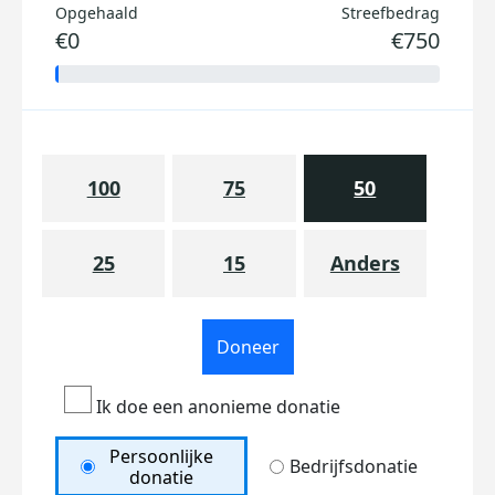
Opgehaald
Streefbedrag
€0
€750
100
75
50
25
15
Anders
Doneer
Ik doe een anonieme donatie
Persoonlijke
Bedrijfsdonatie
donatie