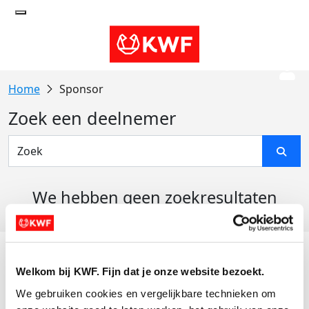
Sponsor
Zoek een deelnemer
We hebben geen zoekresultaten
gevonden
Acties
Welkom bij KWF. Fijn dat je onze website bezoekt.
Actiematerialen
We gebruiken cookies en vergelijkbare technieken om 
Evenementen