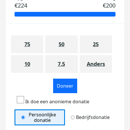
€224
€200
75
50
25
10
7.5
Anders
Doneer
Ik doe een anonieme donatie
Persoonlijke
Bedrijfsdonatie
donatie