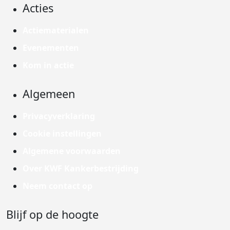
Acties
Actiematerialen
Evenementen
Kom in actie
Algemeen
Privacyverklaring
Cookie instellingen
Algemene voorwaarden
Over KWF Kankerbestrijding
Neem contact op
Blijf op de hoogte