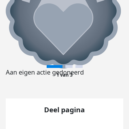
Aan eigen actie gedoneerd
1 van 3
Deel pagina