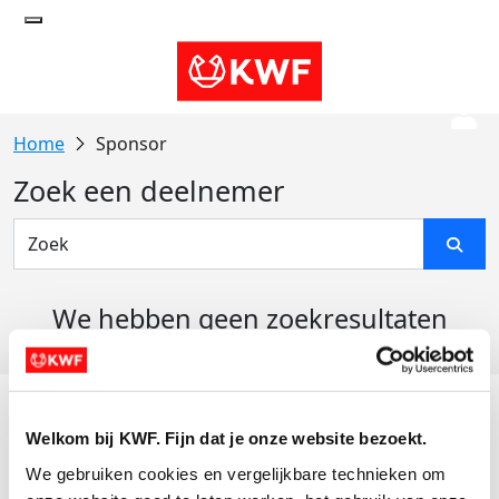
Sponsor
Zoek een deelnemer
We hebben geen zoekresultaten
gevonden
Acties
Welkom bij KWF. Fijn dat je onze website bezoekt.
Actiematerialen
We gebruiken cookies en vergelijkbare technieken om 
Evenementen