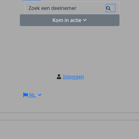
Kom in actie
Inloggen
NL