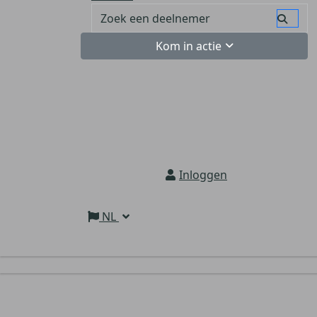
Kom in actie
Inloggen
NL