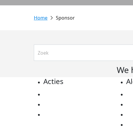
Sponsor
We 
Acties
A
Actiematerialen
Pr
Evenementen
Co
Kom in actie
Al
Ov