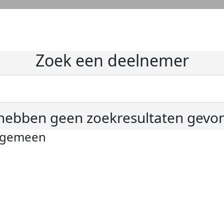
Zoek een deelnemer
hebben geen zoekresultaten gevo
lgemeen
ivacyverklaring
okie instellingen
gemene voorwaarden
er KWF Kankerbestrijding