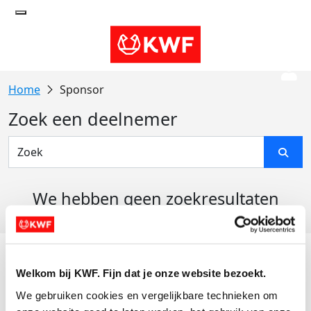
Sponsor
Zoek een deelnemer
We hebben geen zoekresultaten
gevonden
Acties
Welkom bij KWF. Fijn dat je onze website bezoekt.
Actiematerialen
We gebruiken cookies en vergelijkbare technieken om 
Evenementen