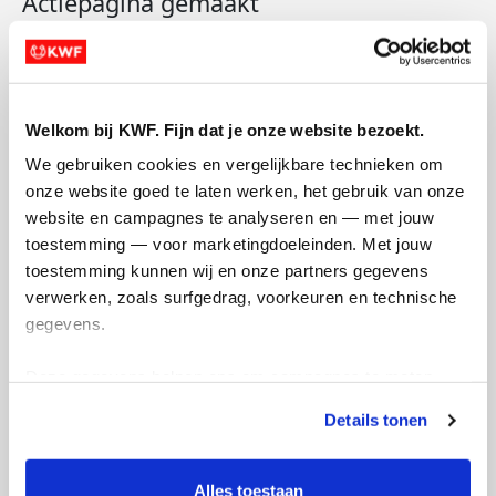
Actiepagina gemaakt
Welkom bij KWF. Fijn dat je onze website bezoekt.
We gebruiken cookies en vergelijkbare technieken om 
onze website goed te laten werken, het gebruik van onze 
website en campagnes te analyseren en — met jouw 
toestemming — voor marketingdoeleinden. Met jouw 
toestemming kunnen wij en onze partners gegevens 
verwerken, zoals surfgedrag, voorkeuren en technische 
gegevens.
Deze gegevens helpen ons om campagnes te meten, 
prestaties te verbeteren en relevante KWF-content te 
Details tonen
tonen. Je kunt je toestemming op elk moment wijzigen of 
intrekken via Cookie instellingen onderaan de pagina. De 
lijst met cookies is te vinden in het tabblad “details”.
Alles toestaan