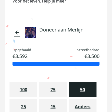
Voor het leven. Help je mee?
Doneer aan Merlijn
arrow_back
Opgehaald
Streefbedrag
€3.592
€3.500
100
75
50
25
15
Anders