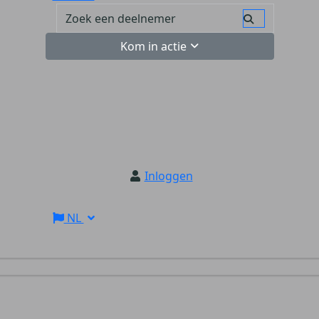
Kom in actie
Inloggen
NL