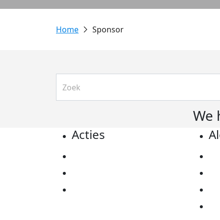
Sponsor
We 
Acties
A
Actiematerialen
Pr
Evenementen
Co
Kom in actie
Al
Ov