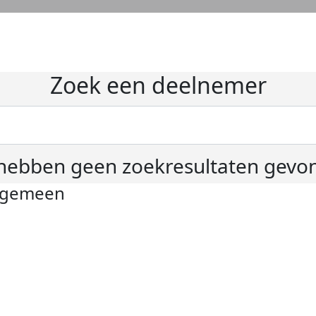
Zoek een deelnemer
hebben geen zoekresultaten gevo
lgemeen
ivacyverklaring
okie instellingen
gemene voorwaarden
er KWF Kankerbestrijding