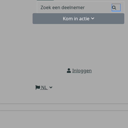
Kom in actie
Inloggen
NL