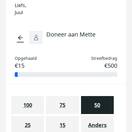
Liefs,
Juul
Doneer aan Mette
arrow_back
Opgehaald
Streefbedrag
€15
€500
100
75
50
25
15
Anders