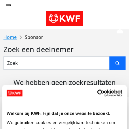
Sponsor
Zoek een deelnemer
We hebben geen zoekresultaten
gevonden
Acties
Welkom bij KWF. Fijn dat je onze website bezoekt.
Actiematerialen
We gebruiken cookies en vergelijkbare technieken om 
Evenementen