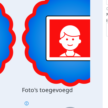
Bij 
Foto's toegevoegd
je je