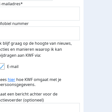
E-mailadres*
Mobiel nummer
Ik blijf graag op de hoogte van nieuws,
acties en manieren waarop ik kan
bijdragen aan KWF via:
E-mail
Lees
hier
hoe KWF omgaat met je
persoonsgegevens.
Laat een bericht achter voor de
actievoerder (optioneel)