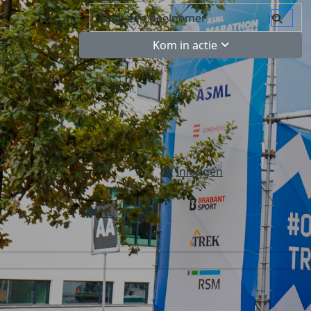
Kom in actie
Inloggen
NL