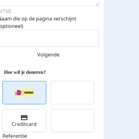
0/150
Naam die op de pagina verschijnt
(optioneel)
Volgende
500 euro aan donaties ontvang
E-mails verstuurd
 speciale KWF t-shirt!
Creditcard
Referentie