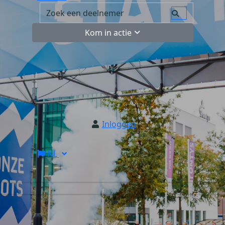
Kom in actie
Inloggen
NL