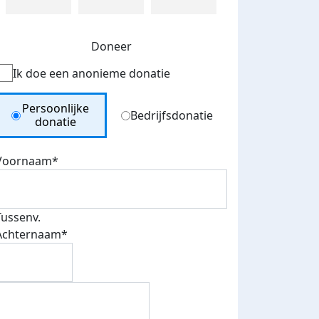
Doneer
Ik doe een anonieme donatie
Donation Type
Persoonlijke
Bedrijfsdonatie
donatie
Voornaam*
Tussenv.
Achternaam*