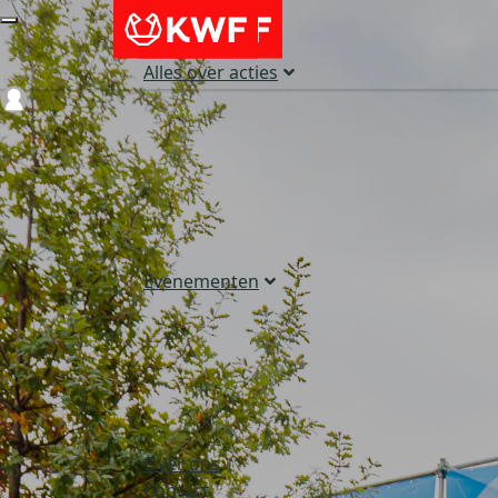
Alles over acties
Login
Evenementen
Over ons
Contact