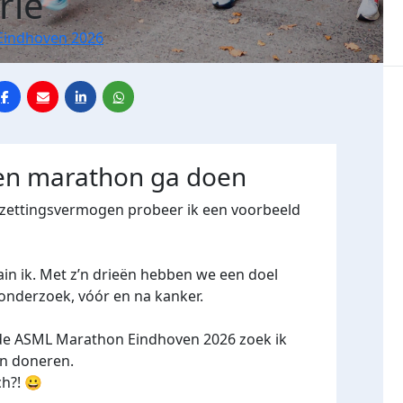
rle
Eindhoven 2026
een marathon ga doen
rzettingsvermogen probeer ik een voorbeeld
n ik. Met z’n drieën hebben we een doel
onderzoek, vóór en na kanker.
e ASML Marathon Eindhoven 2026 zoek ik
en doneren.
h?! 😀