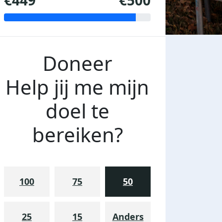
€449
€500
Doneer
Help jij me mijn
doel te
bereiken?
100
75
50
25
15
Anders