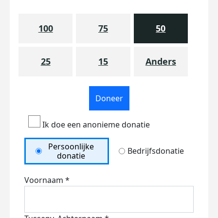
100
75
50
25
15
Anders
Doneer
Ik doe een anonieme donatie
Persoonlijke
Bedrijfsdonatie
donatie
Voornaam *