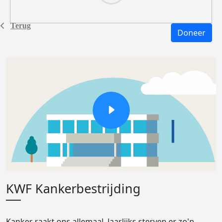
Terug
Doneer
KWF Kankerbestrijding
Kanker raakt ons allemaal. Jaarlijks sterven er zo'n