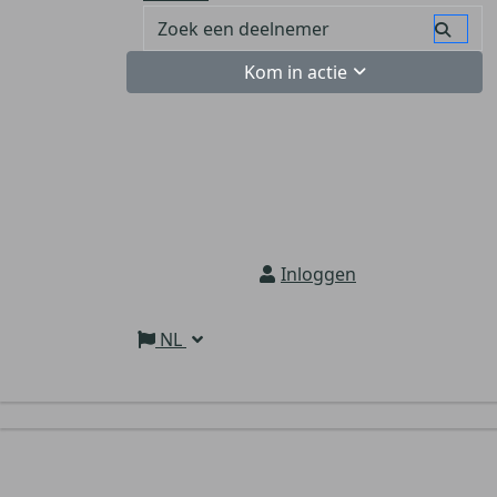
Kom in actie
Inloggen
NL