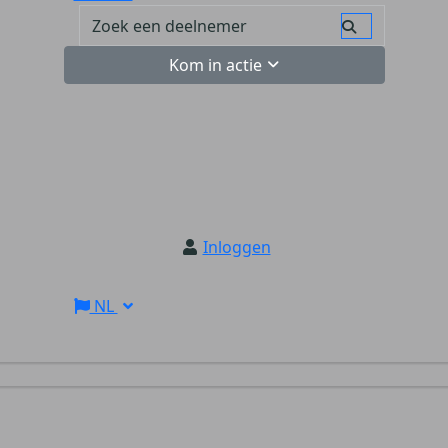
Kom in actie
Inloggen
NL