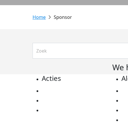
Sponsor
We 
Acties
A
Actiematerialen
Pr
Evenementen
Co
Kom in actie
Al
Ov