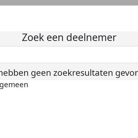
Zoek een deelnemer
hebben geen zoekresultaten gevo
lgemeen
ivacyverklaring
okie instellingen
gemene voorwaarden
er KWF Kankerbestrijding