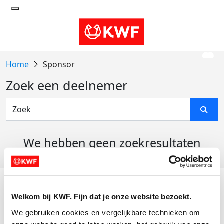
Sponsor
Zoek een deelnemer
We hebben geen zoekresultaten
gevonden
Acties
Welkom bij KWF. Fijn dat je onze website bezoekt.
Actiematerialen
We gebruiken cookies en vergelijkbare technieken om 
Evenementen