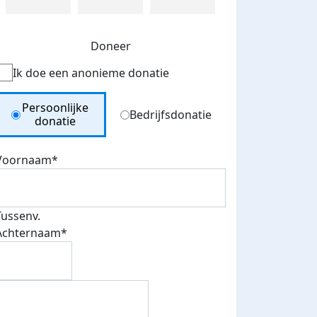
Doneer
Ik doe een anonieme donatie
Donation Type
Persoonlijke
Bedrijfsdonatie
donatie
Voornaam*
Tussenv.
Achternaam*