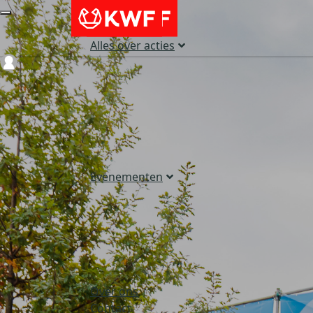
Alles over acties
Login
Evenementen
Over ons
Contact