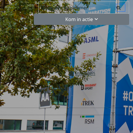
Kom in actie
Inloggen
NL