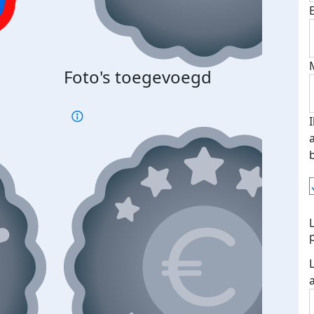
Bij 
Foto's toegevoegd
je je