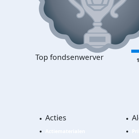
Top fondsenwerver
1
Acties
A
Actiematerialen
Pr