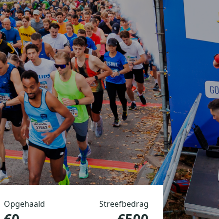
Opgehaald
Streefbedrag