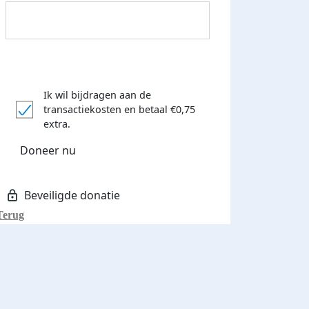
Ik wil bijdragen aan de
transactiekosten
en betaal €0,75
Donateurs bedankt
extra.
Doneer nu
Terug