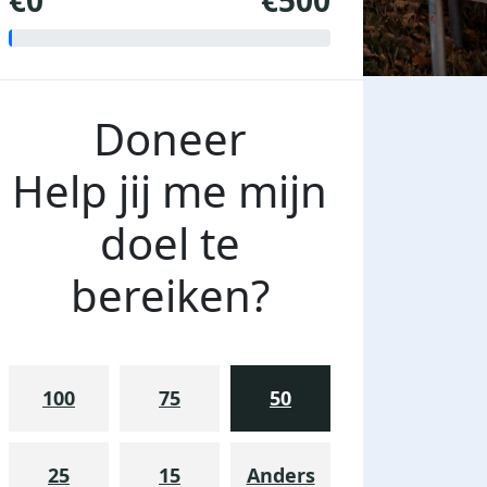
€0
€500
Doneer
Help jij me mijn
doel te
bereiken?
100
75
50
25
15
Anders