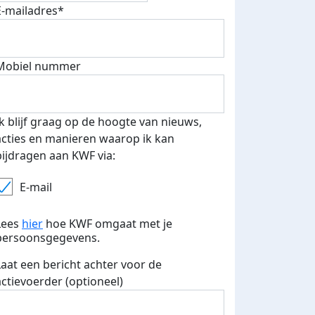
E-mailadres*
500 euro aan donaties ontvang
Mobiel nummer
E-mails verstuurd
 speciale KWF t-shirt!
Ik blijf graag op de hoogte van nieuws,
acties en manieren waarop ik kan
bijdragen aan KWF via:
E-mail
Lees
hier
hoe KWF omgaat met je
persoonsgegevens.
Laat een bericht achter voor de
actievoerder (optioneel)