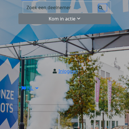
Kom in actie
Inloggen
NL