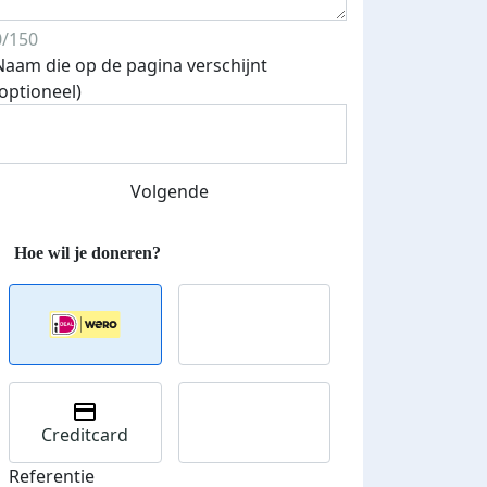
0/150
Naam die op de pagina verschijnt
(optioneel)
Streefbedrag verhoogd
Volgende
Creditcard
Referentie