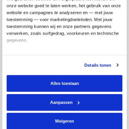
Referentie
onze website goed te laten werken, het gebruik van onze 
website en campagnes te analyseren en — met jouw 
toestemming — voor marketingdoeleinden. Met jouw 
toestemming kunnen wij en onze partners gegevens 
verwerken, zoals surfgedrag, voorkeuren en technische 
gegevens.
Deze gegevens helpen ons om campagnes te meten, 
Ik wil bijdragen aan de transactiekosten
prestaties te verbeteren en relevante KWF-content te 
en betaal €0.75 extra.
Details tonen
tonen. Je kunt je toestemming op elk moment wijzigen of 
intrekken via Cookie instellingen onderaan de pagina. De 
Doneer nu
lijst met cookies is te vinden in het tabblad “details”.
Alles toestaan
Aanpassen
Opgehaald
Streefbedrag
€0
€2.500
Weigeren