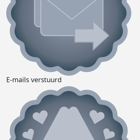
E-mails verstuurd