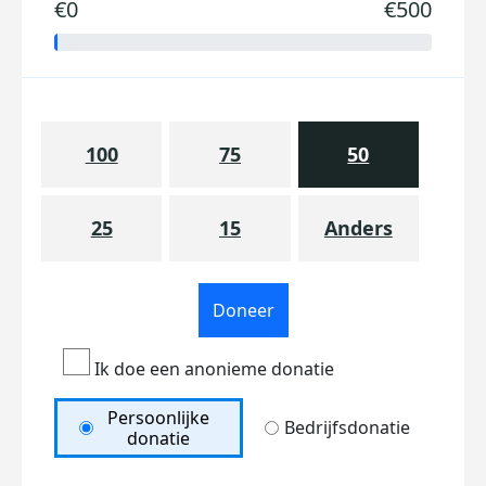
€0
€500
100
75
50
25
15
Anders
Doneer
Ik doe een anonieme donatie
Persoonlijke
Bedrijfsdonatie
donatie