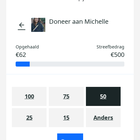
Doneer aan Michelle
arrow_back
Opgehaald
Streefbedrag
€62
€500
100
75
50
25
15
Anders