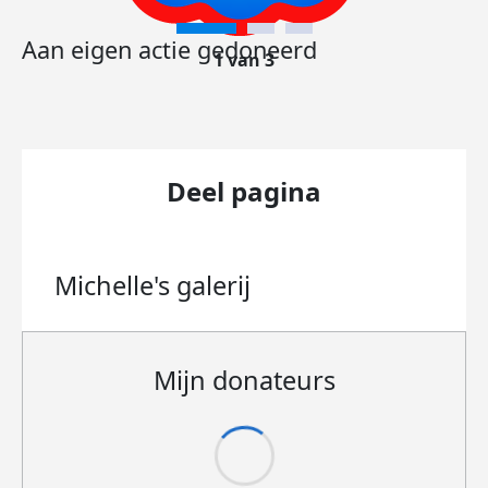
Aan eigen actie gedoneerd
1 van 3
Deel pagina
Michelle's
galerij
Mijn donateurs