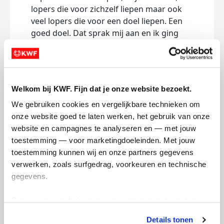
lopers die voor zichzelf liepen maar ook
veel lopers die voor een doel liepen. Een
goed doel. Dat sprak mij aan en ik ging
dus op onderzoek uit.
Ik kwam terecht bij het rennen voor het
KWF. En ik dacht gelijk “dat wil ik wel!”. Het
Welkom bij KWF. Fijn dat je onze website bezoekt.
maakte iets in mij los waardoor ik wél
ineens de behoefte voel om dit aan te
We gebruiken cookies en vergelijkbare technieken om 
gaan. Een hele marathon gaat mij nog net
onze website goed te laten werken, het gebruik van onze 
iets te ver, dus vooralsnog is de eerste
website en campagnes te analyseren en — met jouw 
stap de halve marathon.
toestemming — voor marketingdoeleinden. Met jouw 
toestemming kunnen wij en onze partners gegevens 
Ik vind het doodeng maar ik kijk er ook
verwerken, zoals surfgedrag, voorkeuren en technische 
enorm naar uit. Het worden een paar
gegevens.
pittige maanden trainen ben ik bang maar
ik ben blij dat ik aan de start mag staan
Deze gegevens helpen ons om campagnes te meten, 
naast mijn man. We doen dit samen. De
prestaties te verbeteren en relevante KWF-content te 
Details tonen