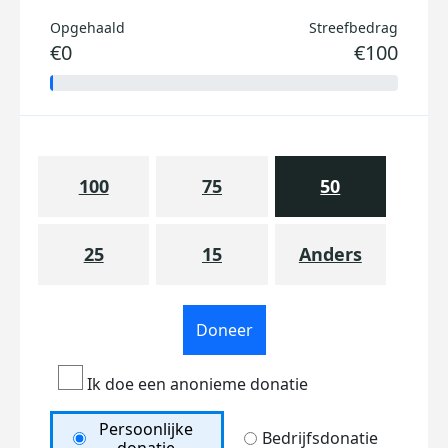
Opgehaald
Streefbedrag
€0
€100
100
75
50
25
15
Anders
Doneer
Ik doe een anonieme donatie
Persoonlijke
Bedrijfsdonatie
donatie