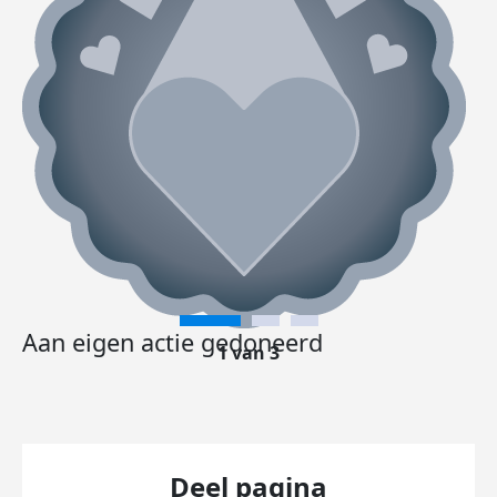
Aan eigen actie gedoneerd
1 van 3
Deel pagina