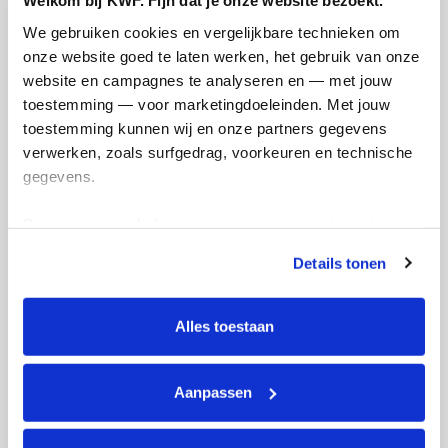
Welkom bij KWF. Fijn dat je onze website bezoekt.
We gebruiken cookies en vergelijkbare technieken om 
onze website goed te laten werken, het gebruik van onze 
website en campagnes te analyseren en — met jouw 
Ik wil bijdragen aan de transactiekosten
toestemming — voor marketingdoeleinden. Met jouw 
en betaal €0.75 extra.
toestemming kunnen wij en onze partners gegevens 
verwerken, zoals surfgedrag, voorkeuren en technische 
Doneer nu
gegevens.
Deze gegevens helpen ons om campagnes te meten, 
prestaties te verbeteren en relevante KWF-content te 
Details tonen
tonen. Je kunt je toestemming op elk moment wijzigen of 
Opgehaald
Streefbedrag
intrekken via Cookie instellingen onderaan de pagina. De 
€340
€1.000
lijst met cookies is te vinden in het tabblad “details”.
Alles toestaan
Doneer
Word lid van ons team
Aanpassen
Michelle's badges