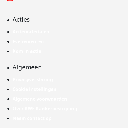
Acties
Actiematerialen
Evenementen
Kom in actie
Algemeen
Privacyverklaring
Cookie instellingen
Algemene voorwaarden
Over KWF Kankerbestrijding
Neem contact op