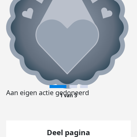
Aan eigen actie gedoneerd
1 van 3
Deel pagina