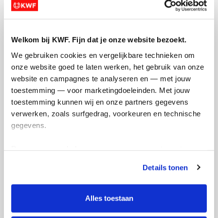
Welkom bij KWF. Fijn dat je onze website bezoekt.
Opgehaald
Streefbedrag
We gebruiken cookies en vergelijkbare technieken om 
€885
€500
onze website goed te laten werken, het gebruik van onze 
website en campagnes te analyseren en — met jouw 
Doneer
toestemming — voor marketingdoeleinden. Met jouw 
toestemming kunnen wij en onze partners gegevens 
verwerken, zoals surfgedrag, voorkeuren en technische 
Michelle's badges
gegevens.
Deze gegevens helpen ons om campagnes te meten, 
prestaties te verbeteren en relevante KWF-content te 
Details tonen
tonen. Je kunt je toestemming op elk moment wijzigen of 
intrekken via Cookie instellingen onderaan de pagina. De 
lijst met cookies is te vinden in het tabblad “details”.
Alles toestaan