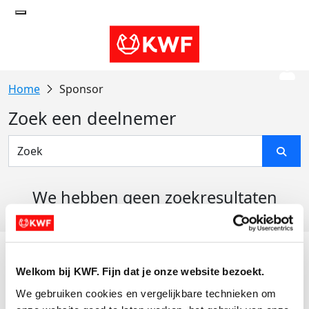
Sponsor
Zoek een deelnemer
We hebben geen zoekresultaten
gevonden
Acties
Welkom bij KWF. Fijn dat je onze website bezoekt.
Actiematerialen
We gebruiken cookies en vergelijkbare technieken om 
Evenementen