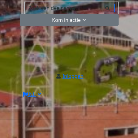
Kom in actie
Inloggen
NL