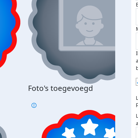
Foto's toegevoegd
€500
verd