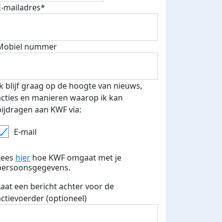
E-mailadres*
Mobiel nummer
Ik blijf graag op de hoogte van nieuws,
acties en manieren waarop ik kan
bijdragen aan KWF via:
E-mail
 euro opgehaald: t-shirt
E-mails verstuurd
iend
Lees
hier
hoe KWF omgaat met je
persoonsgegevens.
Laat een bericht achter voor de
actievoerder (optioneel)