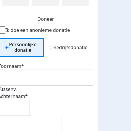
Doneer
Ik doe een anonieme donatie
Donation Type
Persoonlijke
Bedrijfsdonatie
donatie
Voornaam*
Tussenv.
Achternaam*