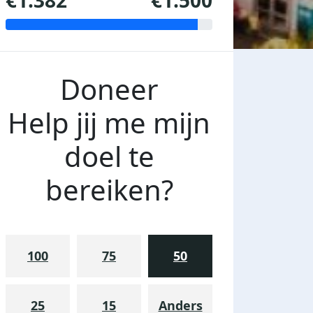
€1.382
€1.500
Doneer
Help jij me mijn
doel te
bereiken?
100
75
50
25
15
Anders