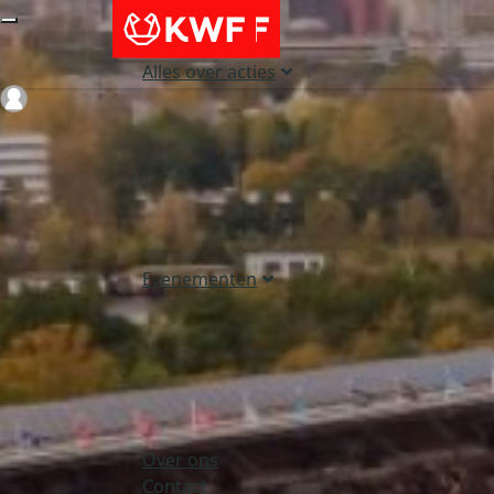
Alles over acties
Login
Evenementen
Over ons
Contact