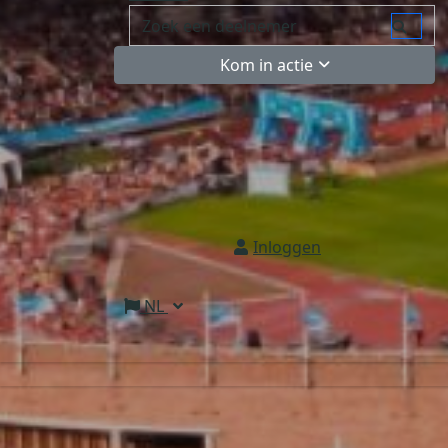
Kom in actie
Inloggen
NL