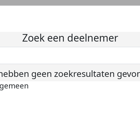
Zoek een deelnemer
hebben geen zoekresultaten gevo
lgemeen
ivacyverklaring
okie instellingen
gemene voorwaarden
er KWF Kankerbestrijding