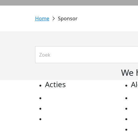
Sponsor
We 
Acties
A
Actiematerialen
Pr
Evenementen
Co
Kom in actie
Al
Ov