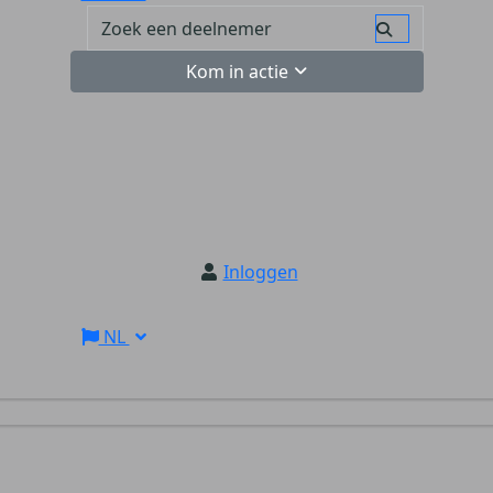
Kom in actie
Inloggen
NL