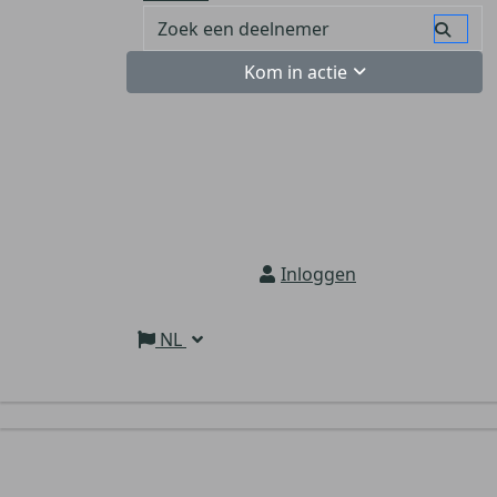
Kom in actie
Inloggen
NL