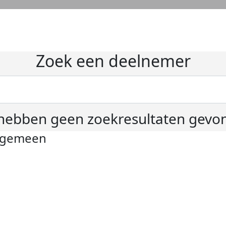
Zoek een deelnemer
hebben geen zoekresultaten gevo
lgemeen
ivacyverklaring
okie instellingen
gemene voorwaarden
er KWF Kankerbestrijding