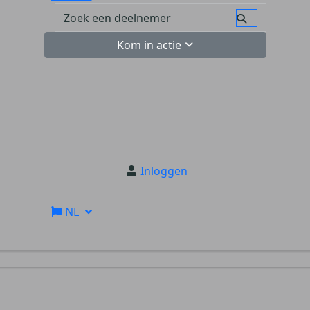
Kom in actie
Inloggen
NL