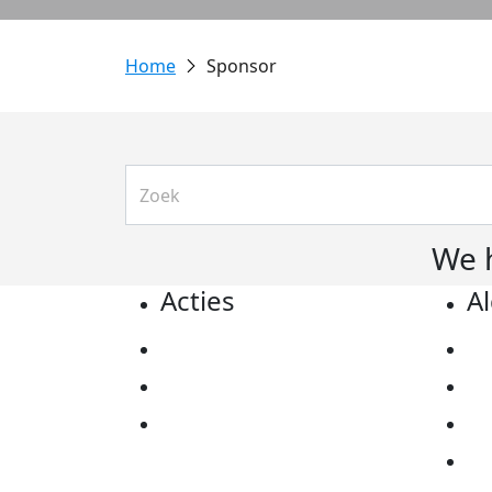
Sponsor
We 
Acties
A
Actiematerialen
Pr
Evenementen
Co
Kom in actie
Al
Ov