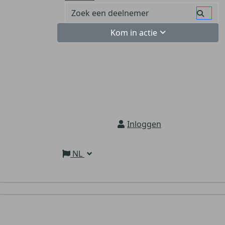
Kom in actie
Inloggen
NL