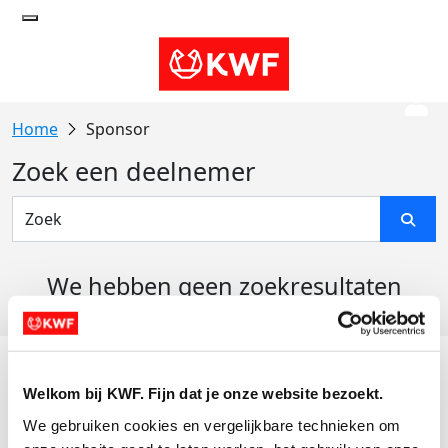
Sponsor
Zoek een deelnemer
We hebben geen zoekresultaten
gevonden
Acties
Welkom bij KWF. Fijn dat je onze website bezoekt.
Actiematerialen
We gebruiken cookies en vergelijkbare technieken om 
Evenementen