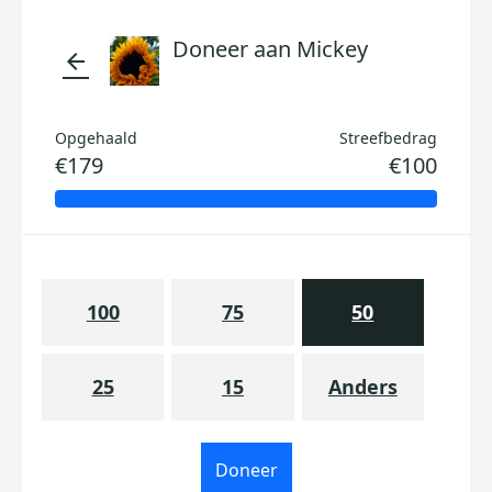
Doneer aan Mickey
arrow_back
Opgehaald
Streefbedrag
€179
€100
100
75
50
25
15
Anders
Doneer