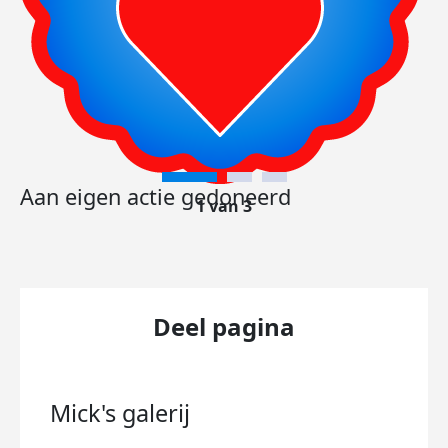
Aan eigen actie gedoneerd
1 van 3
Deel pagina
Mick's
galerij