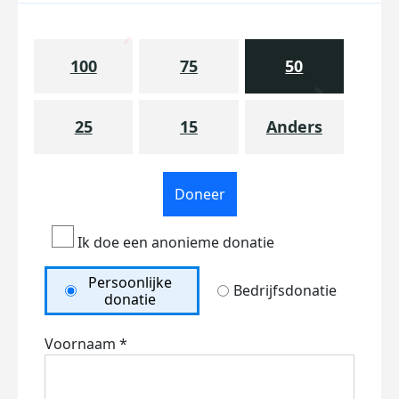
100
75
50
25
15
Anders
Doneer
Ik doe een anonieme donatie
Persoonlijke
Bedrijfsdonatie
donatie
Voornaam *