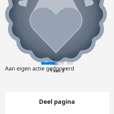
Aan eigen actie gedoneerd
1 van 3
Deel pagina