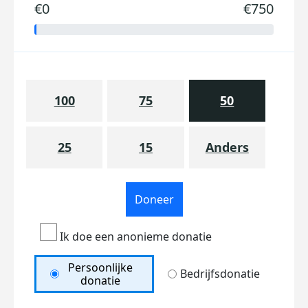
€0
€750
100
75
50
25
15
Anders
Doneer
Ik doe een anonieme donatie
Persoonlijke
Bedrijfsdonatie
donatie