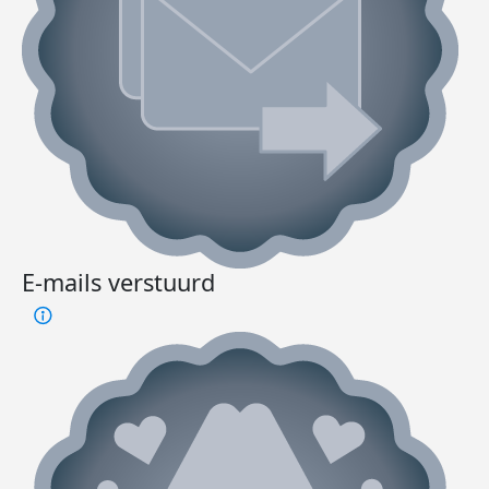
E-mails verstuurd