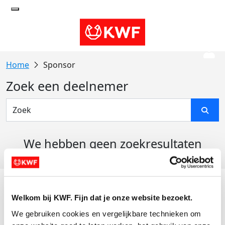
Sponsor
Zoek een deelnemer
We hebben geen zoekresultaten
gevonden
Acties
Welkom bij KWF. Fijn dat je onze website bezoekt.
Actiematerialen
We gebruiken cookies en vergelijkbare technieken om 
Evenementen