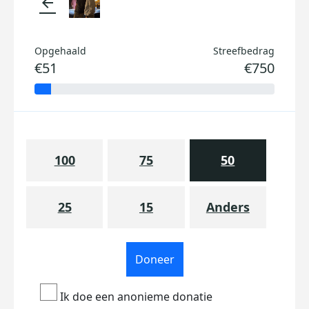
arrow_back
Opgehaald
Streefbedrag
€51
€750
100
75
50
25
15
Anders
Doneer
Ik doe een anonieme donatie