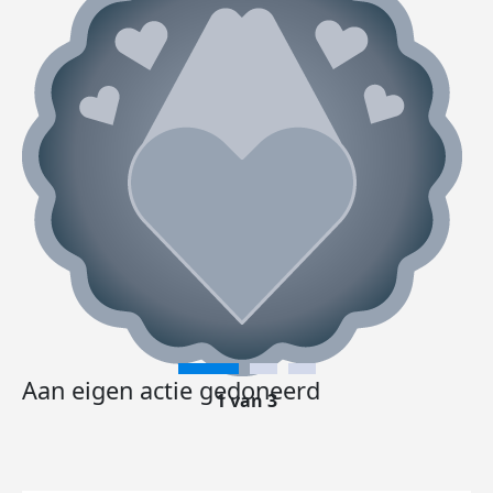
Aan eigen actie gedoneerd
1 van 3