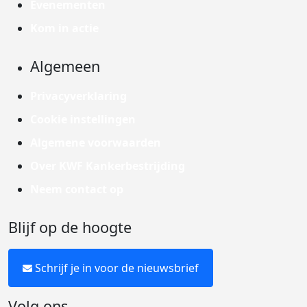
Evenementen
Kom in actie
Algemeen
Privacyverklaring
Cookie instellingen
Algemene voorwaarden
Over KWF Kankerbestrijding
Neem contact op
Blijf op de hoogte
Schrijf je in voor de nieuwsbrief
Volg ons