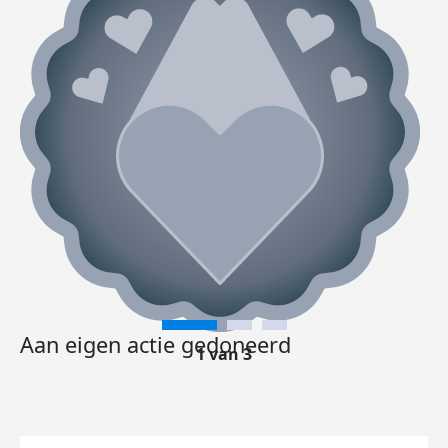
Aan eigen actie gedoneerd
1 van 3