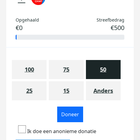
Opgehaald
Streefbedrag
€0
€500
100
75
50
25
15
Anders
Doneer
Ik doe een anonieme donatie