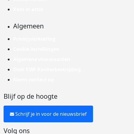
Kom in actie
Algemeen
Privacyverklaring
Cookie instellingen
Algemene voorwaarden
Over KWF Kankerbestrijding
Neem contact op
Blijf op de hoogte
Schrijf je in voor de nieuwsbrief
Volg ons