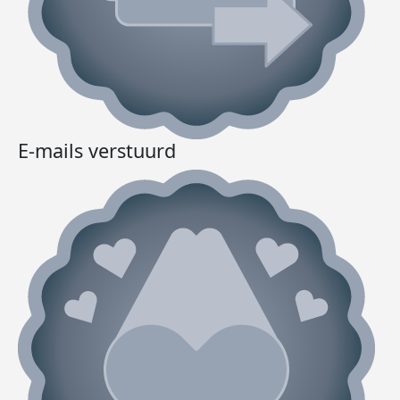
E-mails verstuurd