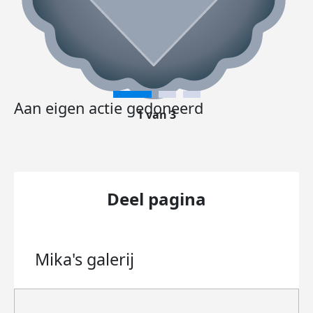
Aan eigen actie gedoneerd
1 van 3
Deel pagina
Mika's
galerij